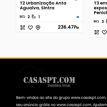
T2 Urbanização Anta
T3 em
Agualva, Sintra
expos
Penic
2
1
3
236.47
₧
Bem-vindos ao site do grupo www.casaspt.com. 
seu anúncio grátis no www.casaspt.com. Ajudam