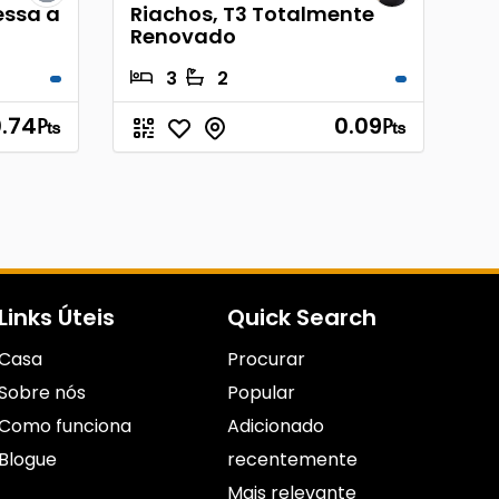
essa a
Riachos, T3 Totalmente
Renovado
3
2
.74
₧
0.09
₧
Links Úteis
Quick Search
Casa
Procurar
Sobre nós
Popular
Como funciona
Adicionado
Blogue
recentemente
Mais relevante