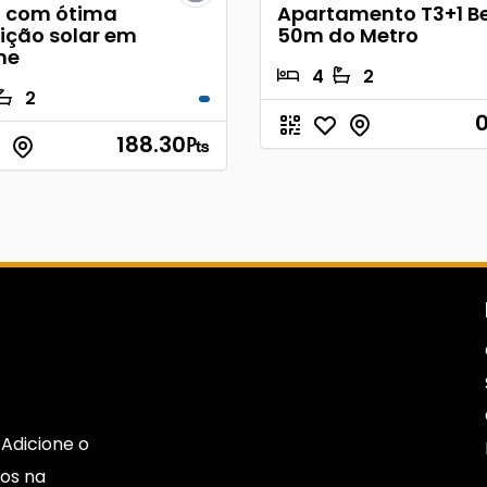
 com ótima
Apartamento T3+1 B
ição solar em
50m do Metro
he
4
2
2
0
188.30
₧
Adicione o
os na