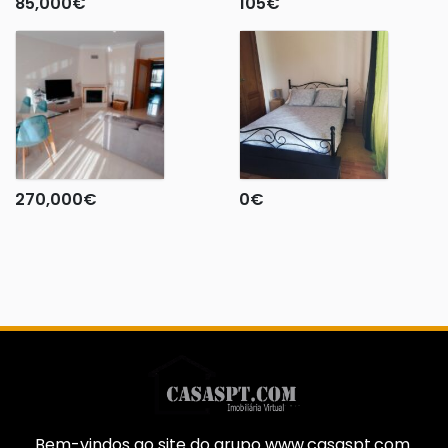
85,000
€
105
€
270,000
€
0
€
Bem-vindos ao site do grupo www.casaspt.com.