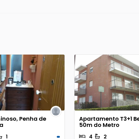
minoso, Penha de
Apartamento T3+1 B
a
50m do Metro
1
4
2