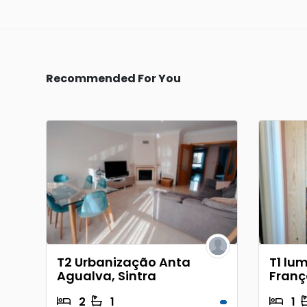
Recommended For You
T2 Urbanização Anta
T1 lu
Agualva, Sintra
Franç
2
1
1