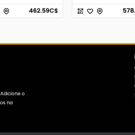
462.59
C$
578
Adicione o
os na