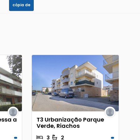
cópia de
essa a
T3 Urbanização Parque
Verde, Riachos
3
2