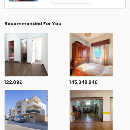
Recommended For You
122.09
£
145,348.84
£