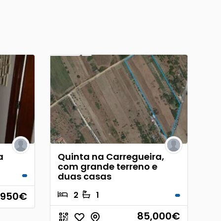
a
Quinta na Carregueira,
com grande terreno e
duas casas
950
€
2
1
85,000
€