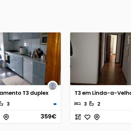
amento T3 duplex
T3 em Linda-a-Velh
3
3
2
359
€