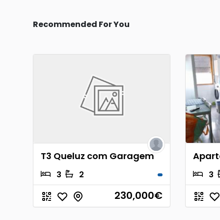
Recommended For You
T3 Queluz com Garagem
Apart
3
2
3
230,000
€