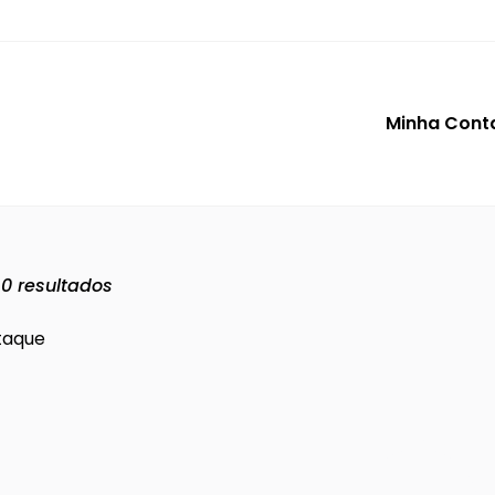
Minha Cont
r
0
resultados
taque