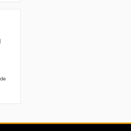
a
 de