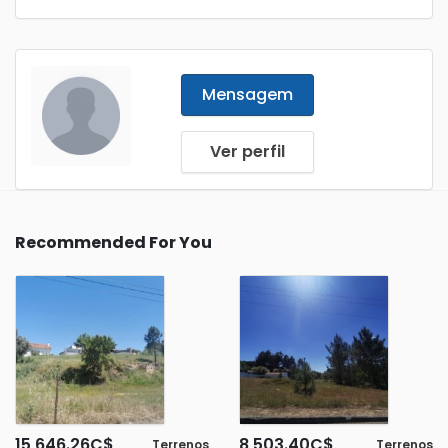
Mensagem
Ver perfil
Recommended For You
15,646.26
C$
8,503.40
C$
Terrenos
Terrenos