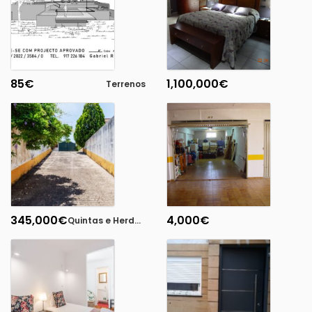
85
€
1,100,000
€
Terrenos
345,000
€
4,000
€
Quintas e Herdades