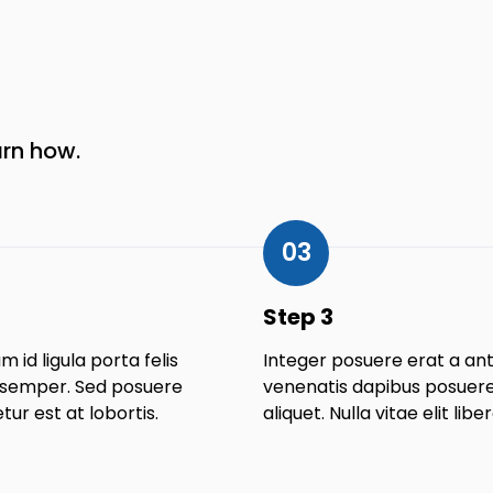
arn how.
03
Step 3
m id ligula porta felis
Integer posuere erat a an
semper. Sed posuere
venenatis dapibus posuere 
ur est at lobortis.
aliquet. Nulla vitae elit liber