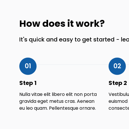
How does it work?
It's quick and easy to get started - le
01
02
Step 1
Step 2
Nulla vitae elit libero elit non porta
Vestibulu
gravida eget metus cras. Aenean
euismod 
eu leo quam. Pellentesque ornare.
consectet