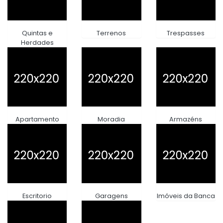
Quintas e
Terrenos
Trespasses
Herdades
Apartamento
Moradia
Armazéns
Escritorio
Garagens
Imóveis da Banca