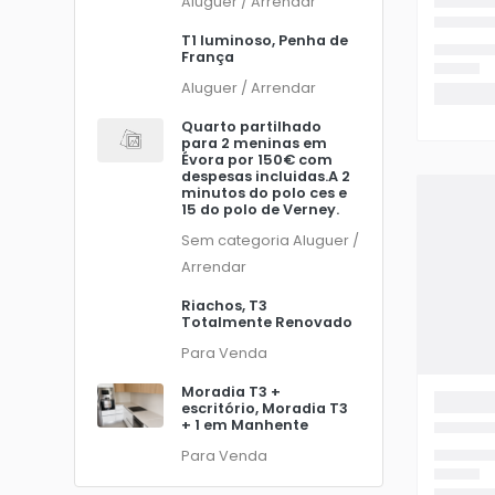
Aluguer / Arrendar
T1 luminoso, Penha de
França
Aluguer / Arrendar
Quarto partilhado
para 2 meninas em
Évora por 150€ com
despesas incluidas.A 2
minutos do polo ces e
15 do polo de Verney.
Sem categoria
Aluguer /
Arrendar
Riachos, T3
Totalmente Renovado
Para Venda
Moradia T3 +
escritório, Moradia T3
+ 1 em Manhente
Para Venda